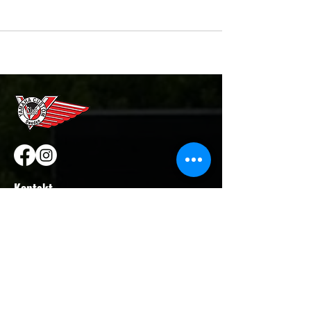
Kontakt
Telefon Kansli:
+46 70-2539637
Email:
ycckansli@gmail.com
Kontakt YCC President
Per “Buchman” Nilsson :